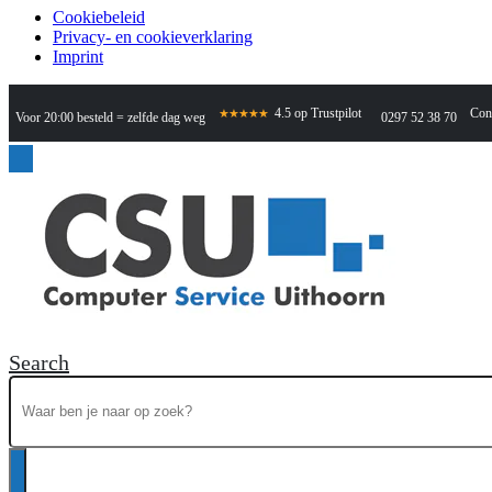
Cookiebeleid
Privacy- en cookieverklaring
Imprint
Con
4.5 op Trustpilot
★★★★★
Voor 20:00 besteld = zelfde dag weg
0297 52 38 70
Search