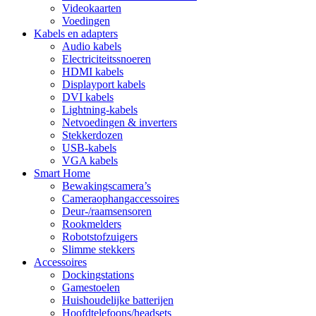
Videokaarten
Voedingen
Kabels en adapters
Audio kabels
Electriciteitssnoeren
HDMI kabels
Displayport kabels
DVI kabels
Lightning-kabels
Netvoedingen & inverters
Stekkerdozen
USB-kabels
VGA kabels
Smart Home
Bewakingscamera’s
Cameraophangaccessoires
Deur-/raamsensoren
Rookmelders
Robotstofzuigers
Slimme stekkers
Accessoires
Dockingstations
Gamestoelen
Huishoudelijke batterijen
Hoofdtelefoons/headsets