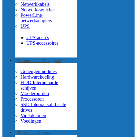
Netwerkkabels
Netwerk-switches
PowerLine-
netwerkadapters
UPS
UPS-accu’s
UPS-accessoires
Componenten & Upgrade
Geheugenmodules
Hardwarekoeling
HDD Interne harde
schijven
Moederborden
Processoren
SSD Internal solid-state
drives
Videokaarten
Voedingen
Kabels en adapters