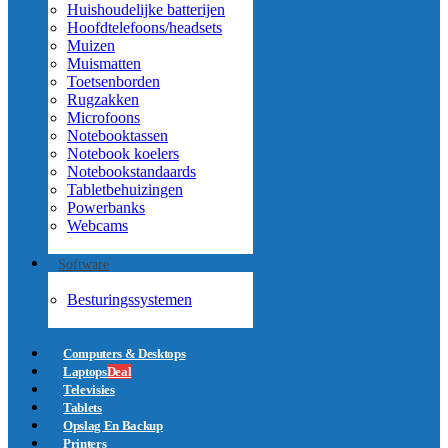
Huishoudelijke batterijen
Hoofdtelefoons/headsets
Muizen
Muismatten
Toetsenborden
Rugzakken
Microfoons
Notebooktassen
Notebook koelers
Notebookstandaards
Tabletbehuizingen
Powerbanks
Webcams
Software
Besturingssystemen
Computers & Desktops
Laptops
Deal
Televisies
Tablets
Opslag En Backup
Printers