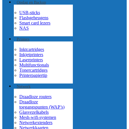
Opslag en Backup
USB-sticks
Flashgeheugens
Smart card lezers
NAS
Printers
Inktcartridges
Inkjetprinters
Laserprinters
Multifunctionals
Tonercartridges
Printerpapier
tip
Netwerk
Draadloze routers
Draadloze
toegangspunten (WAP’s)
Glasvezelkabels
Mesh-wifi-systemen
Netwerkextenders
Netwerkkaarten