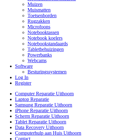
Muizen
Muismatten
Toetsenborden
Rugzakken
Microfoons
Notebooktassen
Notebook koelers
Notebookstandaards
Tabletbehuizingen
Powerbanks
Webcams
Software
Besturingssystemen
Log In
Register
Computer Reparatie Uithoorn
Laptop Reparatie
Samsung Reparatie Uithoorn
iPhone Reparatie Uithoorn
Scherm Reparatie Uithoorn
Tablet Reparatie Uithoorn
Data Recovery Uithoorn
Computerhulp aan Huis Uithoorn
Contact