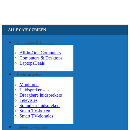
ALLE CATEGORIEËN
Computers & Laptops
All-in-One Computers
Computers & Desktops
Laptops
Deals
Beeld en geluid
Monitoren
Luidspreker sets
Draagbare luidsprekers
Televisies
Soundbar luidsprekers
Smart TV-boxen
Smart TV-dongles
Tablets
tip van cees