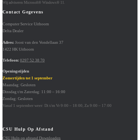
Wij adviseren Microsoft® Windows® 11.
Contact Gegevens
Computer Service Uithoorn
Delta Dealer
Adres:
Joost van den Vondellaan 37
1422 HK Uithoorn
Telefoon:
0297 52 38 70
Openingstijden
Zomertijden tot 1 september
Maandag: Gesloten
Dinsdag t/m Zaterdag: 11:00 – 16:00
Zondag: Gesloten
Vanaf 1 september weer: Di t/m Vr 9:00 – 18:00, Za 9:00 – 17:00
CSU Hulp Op Afstand
CSU Hulp op afstand Downloaden