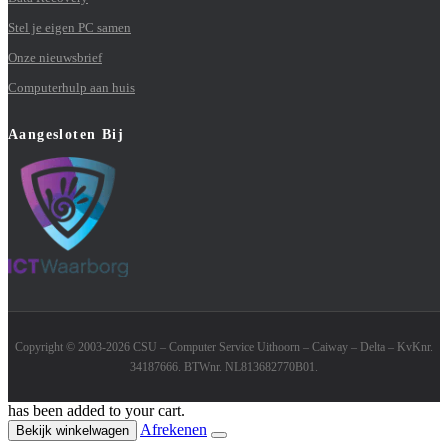
Stel je eigen PC samen
Onze nieuwsbrief
Computerhulp aan huis
Aangesloten Bij
Copyright © 2003-2026 CSU – Computer Service Uithoorn – Caiway – Delta – KvKnr.
34187666. BTWnr. NL813682770B01.
has been added to your cart.
Afrekenen
Bekijk winkelwagen