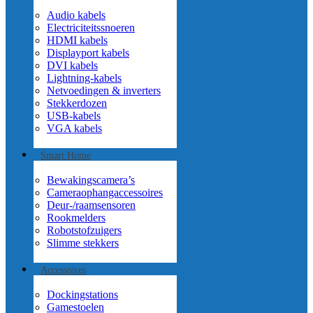
Audio kabels
Electriciteitssnoeren
HDMI kabels
Displayport kabels
DVI kabels
Lightning-kabels
Netvoedingen & inverters
Stekkerdozen
USB-kabels
VGA kabels
Smart Home
Bewakingscamera’s
Cameraophangaccessoires
Deur-/raamsensoren
Rookmelders
Robotstofzuigers
Slimme stekkers
Accessoires
Dockingstations
Gamestoelen