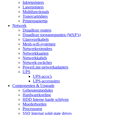
Inkjetprinters
Laserprinters
Multifunctionals
Tonercartridges
Printerpapier
tip
Netwerk
Draadloze routers
Draadloze toegangspunten (WAP’s)
Glasvezelkabels
Mesh-wifi-systemen
Netwerkextenders
Netwerkkaarten
Netwerkkabels
Netwerk-switches
PowerLine-netwerkadapters
UPS
UPS-accu’s
UPS-accessoires
Componenten & Upgrade
Geheugenmodules
Hardwarekoeling
HDD Interne harde schijven
Moederborden
Processoren
SSD Internal solid-state drives