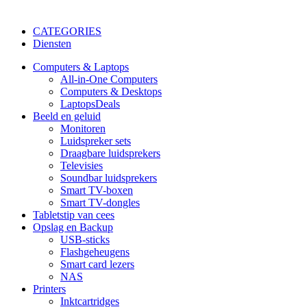
CATEGORIES
Diensten
Computers & Laptops
All-in-One Computers
Computers & Desktops
Laptops
Deals
Beeld en geluid
Monitoren
Luidspreker sets
Draagbare luidsprekers
Televisies
Soundbar luidsprekers
Smart TV-boxen
Smart TV-dongles
Tablets
tip van cees
Opslag en Backup
USB-sticks
Flashgeheugens
Smart card lezers
NAS
Printers
Inktcartridges