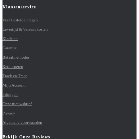
Klantenservice
Veel Gestelde vragen
Levertijd & Verzendkosten
Klachten
Garantie
Betaalmethodes
Retourneren
Track en Trace
Mijn Account
Inloggen
Onze nieuwsbrief
Privacy
Algemene voorwaarden
Bekijk Onze Reviews