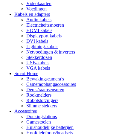
Videokaarten
Voedingen
Kabels en adapters
Audio kabels
Electriciteitssnoeren
HDMI kabels
Displayport kabels
DVI kabels
Lightning-kabels
Netvoedingen & inverters
Stekkerdozen
USB-kabels
VGA kabels
Smart Home
Bewakingscamera’s
Cameraophangaccessoires
Deur-/raamsensoren
Rookmelders
Robotstofzuigers
Slimme stekkers
Accessoires
Dockingstations
Gamestoelen
Huishoudelijke batterijen
Hoofdtelefoons/headsets