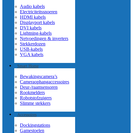
Audio kabels
Electriciteitssnoeren
HDMI kabels
Displayport kabels
DVI kabels
Lightning-kabels
Netvoedingen & inverters
Stekkerdozen
USB-kabels
VGA kabels
Smart Home
Bewakingscamera’s
Cameraophangaccessoires
Deur-/raamsensoren
Rookmelders
Robotstofzuigers
Slimme stekkers
Accessoires
Dockingstations
Gamestoelen