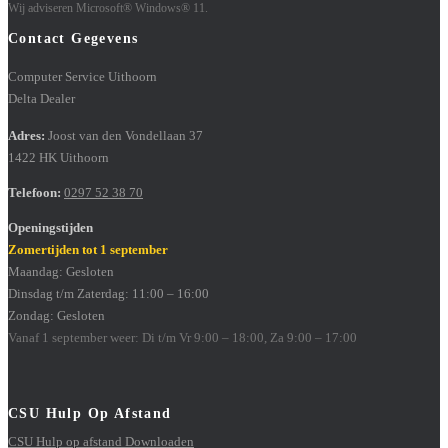
Wij adviseren Microsoft® Windows® 11.
Contact Gegevens
Computer Service Uithoorn
Delta Dealer
Adres:
Joost van den Vondellaan 37
1422 HK Uithoorn
Telefoon:
0297 52 38 70
Openingstijden
Zomertijden tot 1 september
Maandag: Gesloten
Dinsdag t/m Zaterdag: 11:00 – 16:00
Zondag: Gesloten
Vanaf 1 september weer: Di t/m Vr 9:00 – 18:00, Za 9:00 – 17:00
CSU Hulp Op Afstand
CSU Hulp op afstand Downloaden