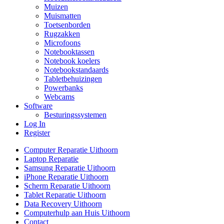
Muizen
Muismatten
Toetsenborden
Rugzakken
Microfoons
Notebooktassen
Notebook koelers
Notebookstandaards
Tabletbehuizingen
Powerbanks
Webcams
Software
Besturingssystemen
Log In
Register
Computer Reparatie Uithoorn
Laptop Reparatie
Samsung Reparatie Uithoorn
iPhone Reparatie Uithoorn
Scherm Reparatie Uithoorn
Tablet Reparatie Uithoorn
Data Recovery Uithoorn
Computerhulp aan Huis Uithoorn
Contact