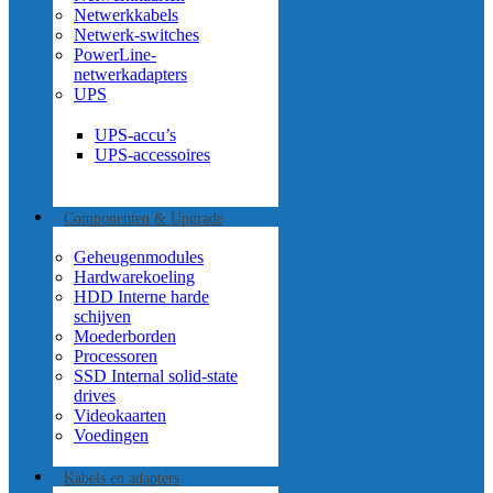
Netwerkkabels
Netwerk-switches
PowerLine-
netwerkadapters
UPS
UPS-accu’s
UPS-accessoires
Componenten & Upgrade
Geheugenmodules
Hardwarekoeling
HDD Interne harde
schijven
Moederborden
Processoren
SSD Internal solid-state
drives
Videokaarten
Voedingen
Kabels en adapters