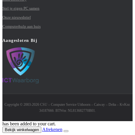
Stel je eigen PC samen
Onze nieuwsbrief
Computerhulp aan huis
Aangesloten Bij
Copyright © 2003-2026 CSU – Computer Service Uithoorn – Caiway – Delta – KvKnr.
34187666. BTWnr. NL813682770B01.
has been added to your cart.
Afrekenen
Bekijk winkelwagen