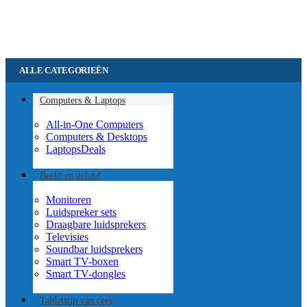
ALLE CATEGORIEËN
Computers & Laptops
All-in-One Computers
Computers & Desktops
Laptops
Deals
Beeld en geluid
Monitoren
Luidspreker sets
Draagbare luidsprekers
Televisies
Soundbar luidsprekers
Smart TV-boxen
Smart TV-dongles
Tablets
tip van cees