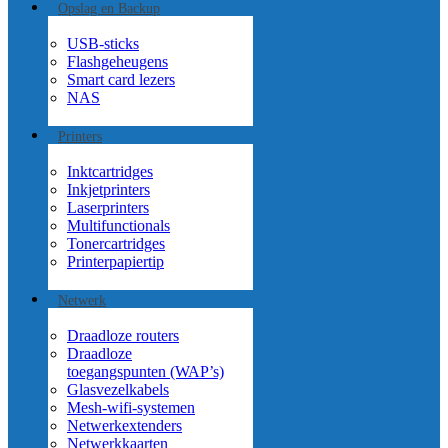
Opslag en Backup
USB-sticks
Flashgeheugens
Smart card lezers
NAS
Printers
Inktcartridges
Inkjetprinters
Laserprinters
Multifunctionals
Tonercartridges
Printerpapier
tip
Netwerk
Draadloze routers
Draadloze
toegangspunten (WAP’s)
Glasvezelkabels
Mesh-wifi-systemen
Netwerkextenders
Netwerkkaarten