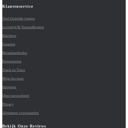
Klantenservice
Veel Gestelde vragen
Levertijd & Verzendkosten
Klachten
Garantie
Betaalmethodes
Retourneren
Track en Trace
Mijn Account
Inloggen
Onze nieuwsbrief
Privacy
Algemene voorwaarden
Bekijk Onze Reviews