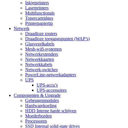
Inkjetprinters
Laserprinters
Multifunctionals
Tonercartridges
Printerpapier
tip
Netwerk
Draadloze routers
Draadloze toegangspunten (WAP’s)
Glasvezelkabels
Mesh-wifi-systemen
Netwerkextenders
Netwerkkaarten
Netwerkkabels
Netwerk-switches
PowerLine-netwerkadapters
UPS
UPS-accu’s
UPS-accessoires
Componenten & Upgrade
Geheugenmodules
Hardwarekoeling
HDD Interne harde schijven
Moederborden
Processoren
SSD Internal solid-state drives