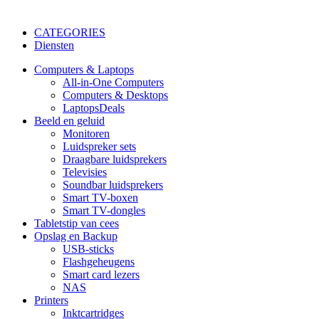
CATEGORIES
Diensten
Computers & Laptops
All-in-One Computers
Computers & Desktops
Laptops
Deals
Beeld en geluid
Monitoren
Luidspreker sets
Draagbare luidsprekers
Televisies
Soundbar luidsprekers
Smart TV-boxen
Smart TV-dongles
Tablets
tip van cees
Opslag en Backup
USB-sticks
Flashgeheugens
Smart card lezers
NAS
Printers
Inktcartridges