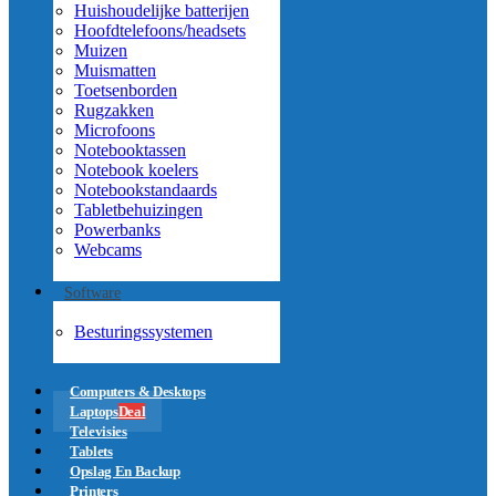
Huishoudelijke batterijen
Hoofdtelefoons/headsets
Muizen
Muismatten
Toetsenborden
Rugzakken
Microfoons
Notebooktassen
Notebook koelers
Notebookstandaards
Tabletbehuizingen
Powerbanks
Webcams
Software
Besturingssystemen
Computers & Desktops
Laptops
Deal
Televisies
Tablets
Opslag En Backup
Printers