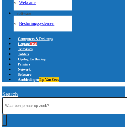
Webcams
Software
Besturingssystemen
Computers & Desktops
Laptops
Deal
Televisies
Tablets
Opslag En Backup
Printers
Netwerk
Software
Aanbiedingen
Tip Van Cees
Search