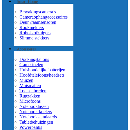
Smart Home
Bewakingscamera’s
Cameraophangaccessoires
Deur-/raamsensoren
Rookmelders
Robotstofzuigers
Slimme stekkers
Accessoires
Dockingstations
Gamestoelen
Huishoudelijke batterijen
Hoofdtelefoons/headsets
Muizen
Muismatten
Toetsenborden
Rugzakken
Microfoons
Notebooktassen
Notebook koelers
Notebookstandaards
Tabletbehuizingen
Powerbanks