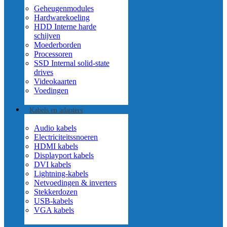
Geheugenmodules
Hardwarekoeling
HDD Interne harde
schijven
Moederborden
Processoren
SSD Internal solid-state
drives
Videokaarten
Voedingen
Kabels en adapters
Audio kabels
Electriciteitssnoeren
HDMI kabels
Displayport kabels
DVI kabels
Lightning-kabels
Netvoedingen & inverters
Stekkerdozen
USB-kabels
VGA kabels