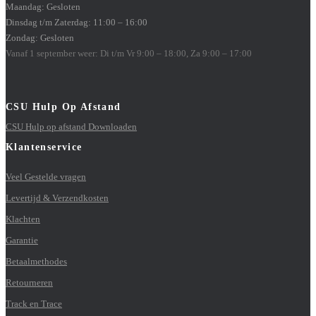
Maandag: Gesloten
Dinsdag t/m Zaterdag: 11:00 – 16:00
Zondag: Gesloten
Vanaf 1 september weer: Di t/m Vr 9:00 – 18:00, Za 9:00 – 17:00
CSU Hulp Op Afstand
CSU Hulp op afstand Downloaden
Klantenservice
Veel Gestelde vragen
Levertijd & Verzendkosten
Klachten
Garantie
Betaalmethodes
Retourneren
Track en Trace