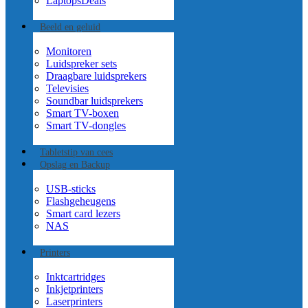
Laptops
Deals
Beeld en geluid
Monitoren
Luidspreker sets
Draagbare luidsprekers
Televisies
Soundbar luidsprekers
Smart TV-boxen
Smart TV-dongles
Tablets
tip van cees
Opslag en Backup
USB-sticks
Flashgeheugens
Smart card lezers
NAS
Printers
Inktcartridges
Inkjetprinters
Laserprinters