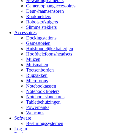
Bewakingscamera’s
Cameraophangaccessoires
Deur-/raamsensoren
Rookmelders
Robotstofzuigers
Slimme stekkers
Accessoires
Dockingstations
Gamestoelen
Huishoudelijke batterijen
Hoofdtelefoons/headsets
Muizen
Muismatten
Toetsenborden
Rugzakken
Microfoons
Notebooktassen
Notebook koelers
Notebookstandaards
Tabletbehuizingen
Powerbanks
Webcams
Software
Besturingssystemen
Log In