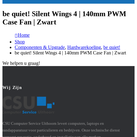
be quiet! Silent Wings 4 | 140mm PWM
Case Fan | Zwart
Home
Shop
Componenten & Upgrade
,
Hardwarekoeling
,
be quiet!
be quiet! Silent Wings 4 | 140mm PWM Case Fan | Zwart
We helpen u graag!
Wij Zijn
CSU Computer Service Uithoorn levert computers, laptops en
randapparatuur voor particulieren en bedrijven. Onze technische dienst
verzorgt reparatie, onderhoud en installatie van alle merken.