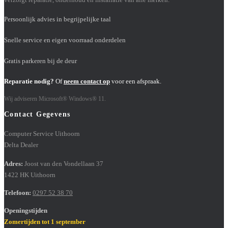
Persoonlijk advies in begrijpelijke taal
Snelle service en eigen voorraad onderdelen
Gratis parkeren bij de deur
Reparatie nodig?
Of
neem contact op
voor een afspraak.
Wij adviseren Microsoft® Windows® 11.
Contact Gegevens
Computer Service Uithoorn
Delta Dealer
Adres:
Joost van den Vondellaan 37
1422 HK Uithoorn
Telefoon:
0297 52 38 70
Openingstijden
Zomertijden tot 1 september