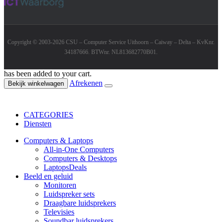
Copyright © 2003-2026 CSU – Computer Service Uithoorn – Caiway – Delta – KvKnr.
34187666. BTWnr. NL813682770B01.
has been added to your cart.
Afrekenen
Bekijk winkelwagen
CATEGORIES
Diensten
Computers & Laptops
All-in-One Computers
Computers & Desktops
Laptops
Deals
Beeld en geluid
Monitoren
Luidspreker sets
Draagbare luidsprekers
Televisies
Soundbar luidsprekers