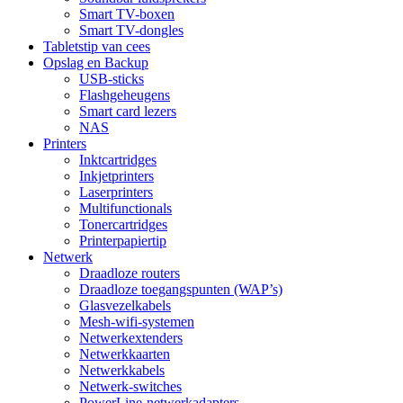
Smart TV-boxen
Smart TV-dongles
Tablets
tip van cees
Opslag en Backup
USB-sticks
Flashgeheugens
Smart card lezers
NAS
Printers
Inktcartridges
Inkjetprinters
Laserprinters
Multifunctionals
Tonercartridges
Printerpapier
tip
Netwerk
Draadloze routers
Draadloze toegangspunten (WAP’s)
Glasvezelkabels
Mesh-wifi-systemen
Netwerkextenders
Netwerkkaarten
Netwerkkabels
Netwerk-switches
PowerLine-netwerkadapters