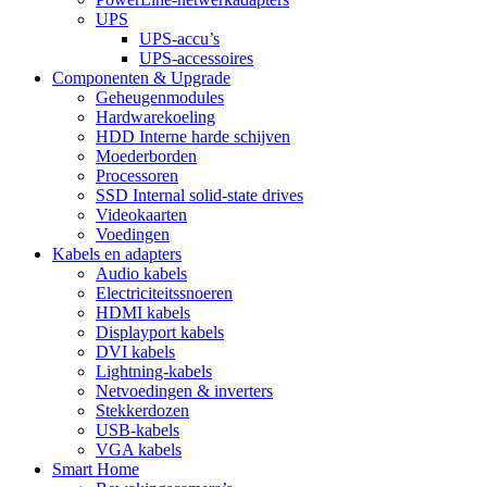
UPS
UPS-accu’s
UPS-accessoires
Componenten & Upgrade
Geheugenmodules
Hardwarekoeling
HDD Interne harde schijven
Moederborden
Processoren
SSD Internal solid-state drives
Videokaarten
Voedingen
Kabels en adapters
Audio kabels
Electriciteitssnoeren
HDMI kabels
Displayport kabels
DVI kabels
Lightning-kabels
Netvoedingen & inverters
Stekkerdozen
USB-kabels
VGA kabels
Smart Home