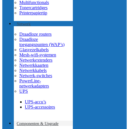
Multifunctionals
Tonercartridges
Printerpapier
tip
Netwerk
Draadloze routers
Draadloze
toegangspunten (WAP’s)
Glasvezelkabels
Mesh-wifi-systemen
Netwerkextenders
Netwerkkaarten
Netwerkkabels
Netwerk-switches
PowerLine-
netwerkadapters
UPS
UPS-accu’s
UPS-accessoires
Componenten & Upgrade