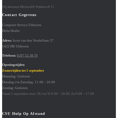
Wij adviseren Microsoft® Windows® 11.
Contact Gegevens
Computer Service Uithoorn
Delta Dealer
Adres:
Joost van den Vondellaan 37
1422 HK Uithoorn
Telefoon:
0297 52 38 70
Openingstijden
Zomertijden tot 1 september
Maandag: Gesloten
Dinsdag t/m Zaterdag: 11:00 – 16:00
Zondag: Gesloten
Vanaf 1 september weer: Di t/m Vr 9:00 – 18:00, Za 9:00 – 17:00
CSU Hulp Op Afstand