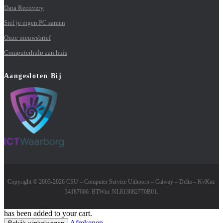
Data Recovery
Stel je eigen PC samen
Onze nieuwsbrief
Computerhulp aan huis
Aangesloten Bij
Copyright © 2003-2026 CSU – Computer Service Uithoorn – Caiway – Delta – KvKnr.
34187666. BTWnr. NL813682770B01.
has been added to your cart.
Afrekenen