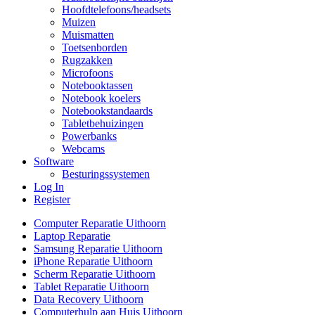
Hoofdtelefoons/headsets
Muizen
Muismatten
Toetsenborden
Rugzakken
Microfoons
Notebooktassen
Notebook koelers
Notebookstandaards
Tabletbehuizingen
Powerbanks
Webcams
Software
Besturingssystemen
Log In
Register
Computer Reparatie Uithoorn
Laptop Reparatie
Samsung Reparatie Uithoorn
iPhone Reparatie Uithoorn
Scherm Reparatie Uithoorn
Tablet Reparatie Uithoorn
Data Recovery Uithoorn
Computerhulp aan Huis Uithoorn