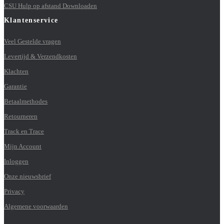
CSU Hulp op afstand Downloaden
Klantenservice
Veel Gestelde vragen
Levertijd & Verzendkosten
Klachten
Garantie
Betaalmethodes
Retourneren
Track en Trace
Mijn Account
Inloggen
Onze nieuwsbrief
Privacy
Algemene voorwaarden