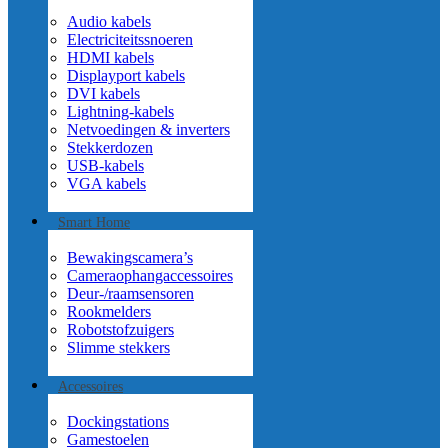
Audio kabels
Electriciteitssnoeren
HDMI kabels
Displayport kabels
DVI kabels
Lightning-kabels
Netvoedingen & inverters
Stekkerdozen
USB-kabels
VGA kabels
Smart Home
Bewakingscamera’s
Cameraophangaccessoires
Deur-/raamsensoren
Rookmelders
Robotstofzuigers
Slimme stekkers
Accessoires
Dockingstations
Gamestoelen