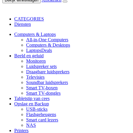
Bekijk winkelwagen
CATEGORIES
Diensten
Computers & Laptops
All-in-One Computers
Computers & Desktops
Laptops
Deals
Beeld en geluid
Monitoren
Luidspreker sets
Draagbare luidsprekers
Televisies
Soundbar luidsprekers
Smart TV-boxen
Smart TV-dongles
Tablets
tip van cees
Opslag en Backup
USB-sticks
Flashgeheugens
Smart card lezers
NAS
Printers