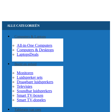
ALLE CATEGORIEËN
Computers & Laptops
All-in-One Computers
Computers & Desktops
Laptops
Deals
Beeld en geluid
Monitoren
Luidspreker sets
Draagbare luidsprekers
Televisies
Soundbar luidsprekers
Smart TV-boxen
Smart TV-dongles
Tablets
tip van cees