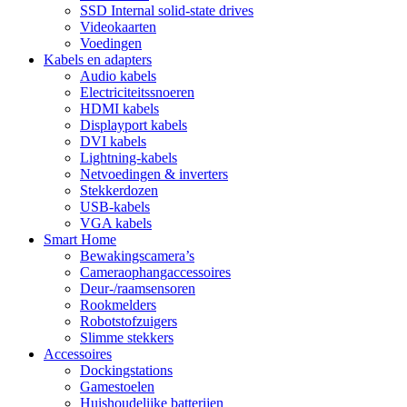
SSD Internal solid-state drives
Videokaarten
Voedingen
Kabels en adapters
Audio kabels
Electriciteitssnoeren
HDMI kabels
Displayport kabels
DVI kabels
Lightning-kabels
Netvoedingen & inverters
Stekkerdozen
USB-kabels
VGA kabels
Smart Home
Bewakingscamera’s
Cameraophangaccessoires
Deur-/raamsensoren
Rookmelders
Robotstofzuigers
Slimme stekkers
Accessoires
Dockingstations
Gamestoelen
Huishoudelijke batterijen