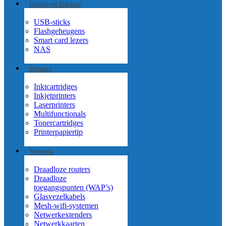
Opslag en Backup
USB-sticks
Flashgeheugens
Smart card lezers
NAS
Printers
Inktcartridges
Inkjetprinters
Laserprinters
Multifunctionals
Tonercartridges
Printerpapier
tip
Netwerk
Draadloze routers
Draadloze
toegangspunten (WAP’s)
Glasvezelkabels
Mesh-wifi-systemen
Netwerkextenders
Netwerkkaarten