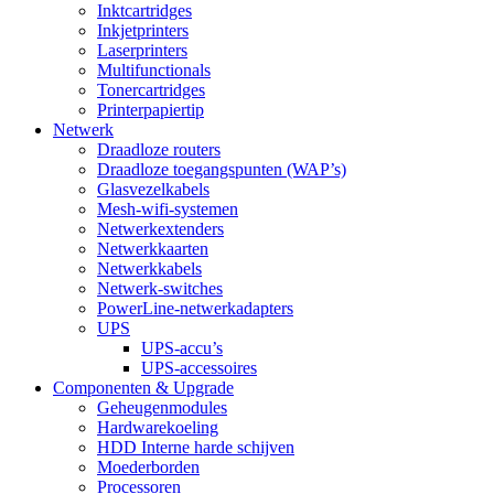
Inktcartridges
Inkjetprinters
Laserprinters
Multifunctionals
Tonercartridges
Printerpapier
tip
Netwerk
Draadloze routers
Draadloze toegangspunten (WAP’s)
Glasvezelkabels
Mesh-wifi-systemen
Netwerkextenders
Netwerkkaarten
Netwerkkabels
Netwerk-switches
PowerLine-netwerkadapters
UPS
UPS-accu’s
UPS-accessoires
Componenten & Upgrade
Geheugenmodules
Hardwarekoeling
HDD Interne harde schijven
Moederborden
Processoren