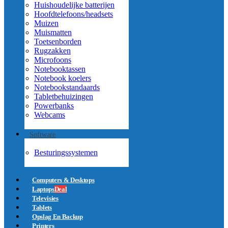
Huishoudelijke batterijen
Hoofdtelefoons/headsets
Muizen
Muismatten
Toetsenborden
Rugzakken
Microfoons
Notebooktassen
Notebook koelers
Notebookstandaards
Tabletbehuizingen
Powerbanks
Webcams
Software
Besturingssystemen
Computers & Desktops
Laptops
Deal
Televisies
Tablets
Opslag En Backup
Printers