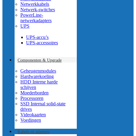
Netwerkkabels
Netwerk-switches
PowerLine-
netwerkadapters
UPS
UPS-accu’s
UPS-accessoires
Componenten & Upgrade
Geheugenmodules
Hardwarekoeling
HDD Interne harde
schijven
Moederborden
Processoren
SSD Internal solid-state
drives
Videokaarten
Voedingen
Kabels en adapters